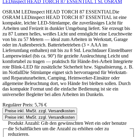
LEDinspect HEAD TORCH 87 ESSENTIAL 1 St. OSRAM
OSRAM LEDinspect HEAD TORCH 87 ESSENTIALDie
OSRAM LEDinspect HEAD TORCH 87 ESSENTIAL ist eine
kompakte, leichte LED-Stirnlampe, die zuverlässiges Licht für
Arbeiten und Freizeit in dunkler Umgebung liefert. Sie erzeugt bis
zu 87 Lumen helles, weißes Licht und ermöglicht eine Leuchtweite
von bis zu 57 Metern — ideal zum Arbeiten in Werkstatt, Garage
oder im Außenbereich. Batteriebetrieben (3 × AAA im
Lieferumfang enthalten) mit bis zu 8 Std. Leuchtdauer Einstellbarer
Lampenwinkel (bis ca. 90°) für gezielte Ausleuchtung Leicht und
komfortabel zu tragen — praktisch für Hände-frei-Arbeit Integrierte
rote Blink-LED für zusätzliche Sicherheit bzw. Signalisierung, z. B.
im NotfallDie Stirnlampe eignet sich hervorragend für Werkstatt-
und Reparaturarbeiten, Camping, Heimwerker-Einsätze oder
allgemeine Beleuchtung dort, wo Hände frei bleiben sollen. Durch
das kompakte Format und die einfache Bedienung ist sie ein
universeller Begleiter bei allen Arbeiten im Dunkeln.
Regulärer Preis:
5,76 €
Preise inkl. MwSt. zzgl. Versandkosten
Preise inkl. MwSt. zzgl. Versandkosten
Produkt Anzahl: Gib den gewünschten Wert ein oder benutze
die Schaltflächen um die Anzahl zu erhöhen oder zu
reduzieren.