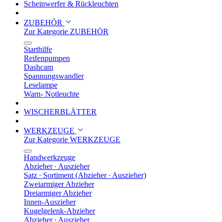
Scheinwerfer & Rückleuchten
ZUBEHÖR
Zur Kategorie ZUBEHÖR
Starthilfe
Reifenpumpen
Dashcam
Spannungswandler
Leselampe
Warn- Notleuchte
WISCHERBLÄTTER
WERKZEUGE
Zur Kategorie WERKZEUGE
Handwerkzeuge
Abzieher ∙ Auszieher
Satz ∙ Sortiment (Abzieher ∙ Auszieher)
Zweiarmiger Abzieher
Dreiarmiger Abzieher
Innen-Auszieher
Kugelgelenk-Abzieher
Abzieher ∙ Auszieher