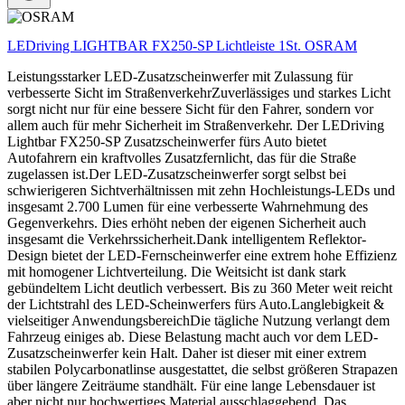
LEDriving LIGHTBAR FX250-SP Lichtleiste 1St. OSRAM
Leistungsstarker LED-Zusatzscheinwerfer mit Zulassung für
verbesserte Sicht im StraßenverkehrZuverlässiges und starkes Licht
sorgt nicht nur für eine bessere Sicht für den Fahrer, sondern vor
allem auch für mehr Sicherheit im Straßenverkehr. Der LEDriving
Lightbar FX250-SP Zusatzscheinwerfer fürs Auto bietet
Autofahrern ein kraftvolles Zusatzfernlicht, das für die Straße
zugelassen ist.Der LED-Zusatzscheinwerfer sorgt selbst bei
schwierigeren Sichtverhältnissen mit zehn Hochleistungs-LEDs und
insgesamt 2.700 Lumen für eine verbesserte Wahrnehmung des
Gegenverkehrs. Dies erhöht neben der eigenen Sicherheit auch
insgesamt die Verkehrssicherheit.Dank intelligentem Reflektor-
Design bietet der LED-Fernscheinwerfer eine extrem hohe Effizienz
mit homogener Lichtverteilung. Die Weitsicht ist dank stark
gebündeltem Licht deutlich verbessert. Bis zu 360 Meter weit reicht
der Lichtstrahl des LED-Scheinwerfers fürs Auto.Langlebigkeit &
vielseitiger AnwendungsbereichDie tägliche Nutzung verlangt dem
Fahrzeug einiges ab. Diese Belastung macht auch vor dem LED-
Zusatzscheinwerfer kein Halt. Daher ist dieser mit einer extrem
stabilen Polycarbonatlinse ausgestattet, die selbst größeren Strapazen
über längere Zeiträume standhält. Für eine lange Lebensdauer ist
aber nicht nur hochwertiges Material ausschlaggebend. Das