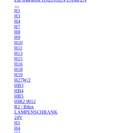
H1
H3
H4
H7
H8
H9
H10
H11
H13
H15
H16
H18
H19
H27W/2
HB3
HB4
HB5
HIR2 9012
R2 / Bilux
LAMPENSCHRANK
24V
H1
H4