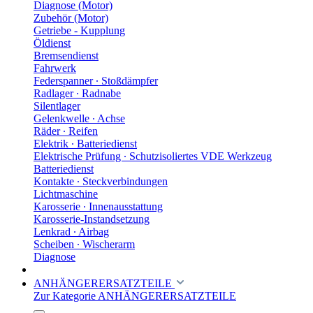
Diagnose (Motor)
Zubehör (Motor)
Getriebe - Kupplung
Öldienst
Bremsendienst
Fahrwerk
Federspanner ∙ Stoßdämpfer
Radlager ∙ Radnabe
Silentlager
Gelenkwelle ∙ Achse
Räder ∙ Reifen
Elektrik ∙ Batteriedienst
Elektrische Prüfung ∙ Schutzisoliertes VDE Werkzeug
Batteriedienst
Kontakte ∙ Steckverbindungen
Lichtmaschine
Karosserie ∙ Innenausstattung
Karosserie-Instandsetzung
Lenkrad ∙ Airbag
Scheiben ∙ Wischerarm
Diagnose
ANHÄNGERERSATZTEILE
Zur Kategorie ANHÄNGERERSATZTEILE