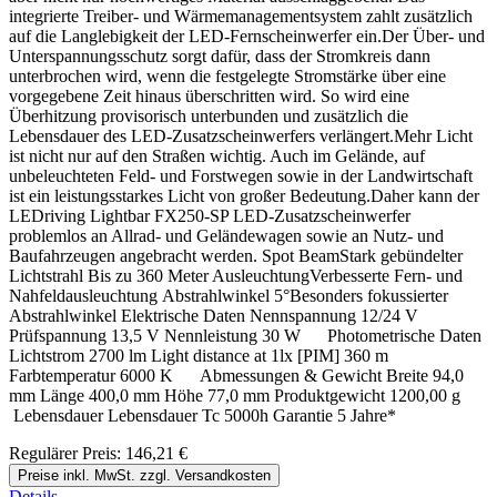
integrierte Treiber- und Wärmemanagementsystem zahlt zusätzlich
auf die Langlebigkeit der LED-Fernscheinwerfer ein.Der Über- und
Unterspannungsschutz sorgt dafür, dass der Stromkreis dann
unterbrochen wird, wenn die festgelegte Stromstärke über eine
vorgegebene Zeit hinaus überschritten wird. So wird eine
Überhitzung provisorisch unterbunden und zusätzlich die
Lebensdauer des LED-Zusatzscheinwerfers verlängert.Mehr Licht
ist nicht nur auf den Straßen wichtig. Auch im Gelände, auf
unbeleuchteten Feld- und Forstwegen sowie in der Landwirtschaft
ist ein leistungsstarkes Licht von großer Bedeutung.Daher kann der
LEDriving Lightbar FX250-SP LED-Zusatzscheinwerfer
problemlos an Allrad- und Geländewagen sowie an Nutz- und
Baufahrzeugen angebracht werden. Spot BeamStark gebündelter
Lichtstrahl Bis zu 360 Meter AusleuchtungVerbesserte Fern- und
Nahfeldausleuchtung Abstrahlwinkel 5°Besonders fokussierter
Abstrahlwinkel Elektrische Daten Nennspannung 12/24 V
Prüfspannung 13,5 V Nennleistung 30 W Photometrische Daten
Lichtstrom 2700 lm Light distance at 1lx [PIM] 360 m
Farbtemperatur 6000 K Abmessungen & Gewicht Breite 94,0
mm Länge 400,0 mm Höhe 77,0 mm Produktgewicht 1200,00 g
Lebensdauer Lebensdauer Tc 5000h Garantie 5 Jahre*
Regulärer Preis:
146,21 €
Preise inkl. MwSt. zzgl. Versandkosten
Details