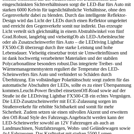
eingeschränkten Sichtverhältnissen sorgt die LED-Bar fürs Auto mit
starken 6000 Kelvin für tageslichtähnliche Verhältnisse, ohne den
Gegenverkehr dabei zu blenden. Durch das intelligente Reflektor-
Design wird das Licht der LEDs durch einen Reflektor umgeleitet
und erreicht den Gegenverkehr somit nur indirekt. Das erzeugte
Licht verteilt sich gleichmäßig in einem Abstrahlwinkel von fünf
Grad.Robust, langlebig und vielseitigOb als LED-Arbeitsleuchte
oder als Zusatzscheinwerfer fürs Auto – die LEDriving Lightbar
FX500-CB überzeugt durch ihre starke Leistung und hohe
Lebensdauer. Vielseitig einsetzbar trotzt sie Umwelteinflüssen und
ist dank hochwertig verarbeiteter Materialien und der stabilen
Polycarbonatlinse besonders robust.Das integrierte Treiber- und
Wärmemanagementsystem reguliert die Temperatur des LED-
Scheinwerfers fürs Auto und verhindert so Schäden durch
Überhitzung. Ein vollständiger Polaritätsschutz sorgt zudem für das
automatische Abschalten der LEDs, sollte es zu einer Überspannung
kommen.Leucht-Power flexibel einsetzenOff-Road sowie auf der
Straße ist die LEDriving Lightbar FX500-CB ein echtes Vergnügen.
Die LED-Zusatzscheinwerfer mit ECE-Zulassung sorgen im
Straßenverkehr für erhöhte Sichtbarkeit und somit für mehr
Sicherheit. Zudem setzen sie einen stilvollen Akzent und erweitern
den Off-Road Style des Fahrzeugs.Angebracht werden kann der
LED-Scheinwerfer sowohl an 12V Fahrzeugen als auch an
Landmaschinen, Nutzfahrzeugen, Wohn- und Geländewagen sowie
4x4-Fahrzeugen. Das Kraftpaket mit starken 5500 Lumen