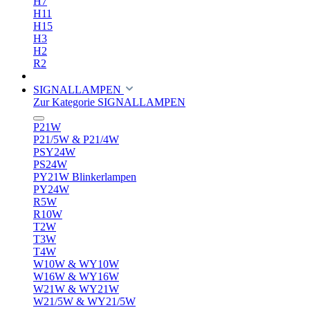
H7
H11
H15
H3
H2
R2
SIGNALLAMPEN
Zur Kategorie SIGNALLAMPEN
P21W
P21/5W & P21/4W
PSY24W
PS24W
PY21W Blinkerlampen
PY24W
R5W
R10W
T2W
T3W
T4W
W10W & WY10W
W16W & WY16W
W21W & WY21W
W21/5W & WY21/5W