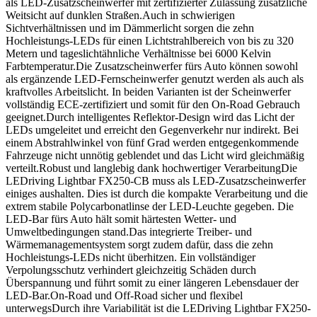
als LED-Zusatzscheinwerfer mit zertifizierter Zulassung zusätzliche
Weitsicht auf dunklen Straßen.Auch in schwierigen
Sichtverhältnissen und im Dämmerlicht sorgen die zehn
Hochleistungs-LEDs für einen Lichtstrahlbereich von bis zu 320
Metern und tageslichtähnliche Verhältnisse bei 6000 Kelvin
Farbtemperatur.Die Zusatzscheinwerfer fürs Auto können sowohl
als ergänzende LED-Fernscheinwerfer genutzt werden als auch als
kraftvolles Arbeitslicht. In beiden Varianten ist der Scheinwerfer
vollständig ECE-zertifiziert und somit für den On-Road Gebrauch
geeignet.Durch intelligentes Reflektor-Design wird das Licht der
LEDs umgeleitet und erreicht den Gegenverkehr nur indirekt. Bei
einem Abstrahlwinkel von fünf Grad werden entgegenkommende
Fahrzeuge nicht unnötig geblendet und das Licht wird gleichmäßig
verteilt.Robust und langlebig dank hochwertiger VerarbeitungDie
LEDriving Lightbar FX250-CB muss als LED-Zusatzscheinwerfer
einiges aushalten. Dies ist durch die kompakte Verarbeitung und die
extrem stabile Polycarbonatlinse der LED-Leuchte gegeben. Die
LED-Bar fürs Auto hält somit härtesten Wetter- und
Umweltbedingungen stand.Das integrierte Treiber- und
Wärmemanagementsystem sorgt zudem dafür, dass die zehn
Hochleistungs-LEDs nicht überhitzen. Ein vollständiger
Verpolungsschutz verhindert gleichzeitig Schäden durch
Überspannung und führt somit zu einer längeren Lebensdauer der
LED-Bar.On-Road und Off-Road sicher und flexibel
unterwegsDurch ihre Variabilität ist die LEDriving Lightbar FX250-