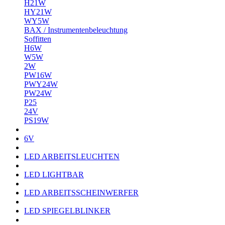
H21W
HY21W
WY5W
BAX / Instrumentenbeleuchtung
Soffitten
H6W
W5W
2W
PW16W
PWY24W
PW24W
P25
24V
PS19W
6V
LED ARBEITSLEUCHTEN
LED LIGHTBAR
LED ARBEITSSCHEINWERFER
LED SPIEGELBLINKER