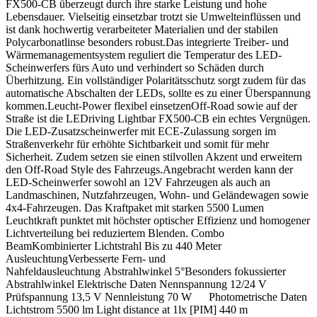
FX500-CB überzeugt durch ihre starke Leistung und hohe
Lebensdauer. Vielseitig einsetzbar trotzt sie Umwelteinflüssen und
ist dank hochwertig verarbeiteter Materialien und der stabilen
Polycarbonatlinse besonders robust.Das integrierte Treiber- und
Wärmemanagementsystem reguliert die Temperatur des LED-
Scheinwerfers fürs Auto und verhindert so Schäden durch
Überhitzung. Ein vollständiger Polaritätsschutz sorgt zudem für das
automatische Abschalten der LEDs, sollte es zu einer Überspannung
kommen.Leucht-Power flexibel einsetzenOff-Road sowie auf der
Straße ist die LEDriving Lightbar FX500-CB ein echtes Vergnügen.
Die LED-Zusatzscheinwerfer mit ECE-Zulassung sorgen im
Straßenverkehr für erhöhte Sichtbarkeit und somit für mehr
Sicherheit. Zudem setzen sie einen stilvollen Akzent und erweitern
den Off-Road Style des Fahrzeugs.Angebracht werden kann der
LED-Scheinwerfer sowohl an 12V Fahrzeugen als auch an
Landmaschinen, Nutzfahrzeugen, Wohn- und Geländewagen sowie
4x4-Fahrzeugen. Das Kraftpaket mit starken 5500 Lumen
Leuchtkraft punktet mit höchster optischer Effizienz und homogener
Lichtverteilung bei reduziertem Blenden. Combo
BeamKombinierter Lichtstrahl Bis zu 440 Meter
AusleuchtungVerbesserte Fern- und
Nahfeldausleuchtung Abstrahlwinkel 5°Besonders fokussierter
Abstrahlwinkel Elektrische Daten Nennspannung 12/24 V
Prüfspannung 13,5 V Nennleistung 70 W Photometrische Daten
Lichtstrom 5500 lm Light distance at 1lx [PIM] 440 m