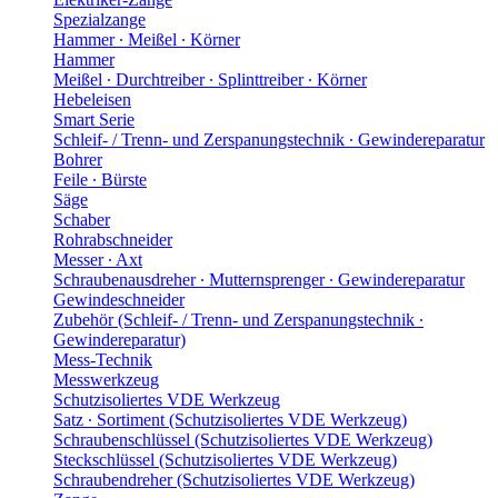
Spezialzange
Hammer ∙ Meißel ∙ Körner
Hammer
Meißel ∙ Durchtreiber ∙ Splinttreiber ∙ Körner
Hebeleisen
Smart Serie
Schleif- / Trenn- und Zerspanungstechnik ∙ Gewindereparatur
Bohrer
Feile ∙ Bürste
Säge
Schaber
Rohrabschneider
Messer ∙ Axt
Schraubenausdreher ∙ Mutternsprenger ∙ Gewindereparatur
Gewindeschneider
Zubehör (Schleif- / Trenn- und Zerspanungstechnik ∙
Gewindereparatur)
Mess-Technik
Messwerkzeug
Schutzisoliertes VDE Werkzeug
Satz ∙ Sortiment (Schutzisoliertes VDE Werkzeug)
Schraubenschlüssel (Schutzisoliertes VDE Werkzeug)
Steckschlüssel (Schutzisoliertes VDE Werkzeug)
Schraubendreher (Schutzisoliertes VDE Werkzeug)