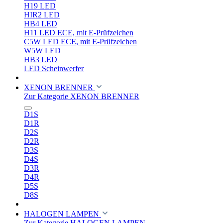
H19 LED
HIR2 LED
HB4 LED
H11 LED ECE, mit E-Prüfzeichen
C5W LED ECE, mit E-Prüfzeichen
W5W LED
HB3 LED
LED Scheinwerfer
XENON BRENNER
Zur Kategorie XENON BRENNER
D1S
D1R
D2S
D2R
D3S
D4S
D3R
D4R
D5S
D8S
HALOGEN LAMPEN
Zur Kategorie HALOGEN LAMPEN