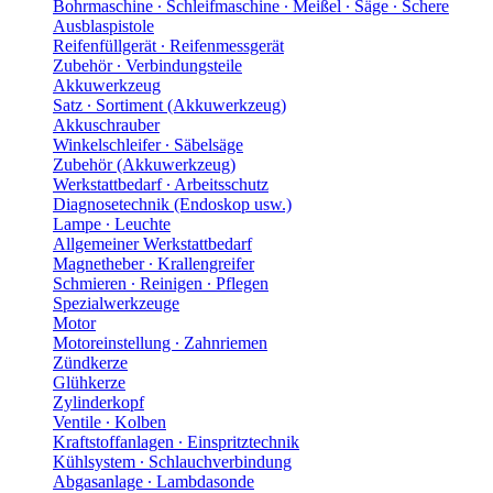
Bohrmaschine ∙ Schleifmaschine ∙ Meißel ∙ Säge ∙ Schere
Ausblaspistole
Reifenfüllgerät ∙ Reifenmessgerät
Zubehör ∙ Verbindungsteile
Akkuwerkzeug
Satz ∙ Sortiment (Akkuwerkzeug)
Akkuschrauber
Winkelschleifer ∙ Säbelsäge
Zubehör (Akkuwerkzeug)
Werkstattbedarf ∙ Arbeitsschutz
Diagnosetechnik (Endoskop usw.)
Lampe ∙ Leuchte
Allgemeiner Werkstattbedarf
Magnetheber ∙ Krallengreifer
Schmieren ∙ Reinigen ∙ Pflegen
Spezialwerkzeuge
Motor
Motoreinstellung ∙ Zahnriemen
Zündkerze
Glühkerze
Zylinderkopf
Ventile ∙ Kolben
Kraftstoffanlagen ∙ Einspritztechnik
Kühlsystem ∙ Schlauchverbindung
Abgasanlage ∙ Lambdasonde