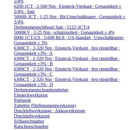
2/4%
6200-1CT ∙ 2-500 Nm ∙ Einsteck-Vierkant ∙ Genauigkeit ±
2/4% ∙ Satz
5000B-3CT ∙ 1-25 Nm ∙ Bit-Umschaltknarre ∙ Genauigkeit ±
3/4%
Drehmomentschlüssel Satz ∙ 5122-3CT/4
5000KV ∙ 2-25 Nm ∙ schutzisoliert ∙ Genauigkeit ± 4%
6000-1CT-US ∙ 5-600 lbf.ft ∙ US-Standart ∙ Umschaltknarre∙
Genauigkeit ± 3%
6300CT ∙ 2-320 Nm ∙ Einsteck-Vierkant ∙ fest einstellbar ∙
Genauigkeit ±3% ∙ A
6300CT ∙ 2-320 Nm ∙ Einsteck-Vierkant ∙ fest einstellbar ∙
Genauigkeit ±3% ∙ B
6300CT ∙ 2-320 Nm ∙ Einsteck-Vierkant ∙ fest einstellbar ∙
Genauigkeit ±3% ∙ C
6300CT ∙ 2-320 Nm ∙ Einsteck-Vierkant ∙ fest einstellbar ∙
Genauigkeit ±3% ∙ D
Drehmomentschraubendreher
Einsteckwerkzeug
Prüfgerät
Zubehör (Drehmomentwerkzeug)
Druckluftwerkzeuge ∙ Akkuwerkzeuge
Druckluftwerkzeug
Schlagschrauber
Ratschenschrauber