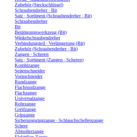
Zubehör (Steckschlüssel)
Schraubendreher ∙ Bit
Satz ∙ Sortiment (Schraubendreher ∙ Bit)
Schraubendreher
Bit
Betätigungswerkzeug (Bit)
Winkelschraubendreher
Verbindungsteil ∙ Verlängerung (Bit)
Zubehör (Schraubendreher ∙ Bit)
Zangen ∙ Scheren
Satz ∙ Sortiment (Zangen ∙ Scheren)
Kombizange
Seitenschneider
Vornschneider
Rundzange
Flachrundzange
Flachzange
Universalzange
Rohrzange
Greifzange
Gripzange
Sicherungsringzange ∙ Schlauchschellenzange
Schere
Abisolierzange
Elektriker-Zange