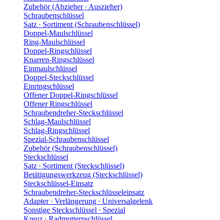
Zubehör (Abzieher ∙ Auszieher)
Schraubenschlüssel
Satz ∙ Sortiment (Schraubenschlüssel)
Doppel-Maulschlüssel
Ring-Maulschlüssel
Doppel-Ringschlüssel
Knarren-Ringschlüssel
Einmaulschlüssel
Doppel-Steckschlüssel
Einringschlüssel
Offener Doppel-Ringschlüssel
Offener Ringschlüssel
Schraubendreher-Steckschlüssel
Schlag-Maulschlüssel
Schlag-Ringschlüssel
Spezial-Schraubenschlüssel
Zubehör (Schraubenschlüssel)
Steckschlüssel
Satz ∙ Sortiment (Steckschlüssel)
Betätigungswerkzeug (Steckschlüssel)
Steckschlüssel-Einsatz
Schraubendreher-Steckschlüsseleinsatz
Adapter ∙ Verlängerung ∙ Universalgelenk
Sonstige Steckschlüssel ∙ Spezial
Kreuz ∙ Radmutternschlüssel