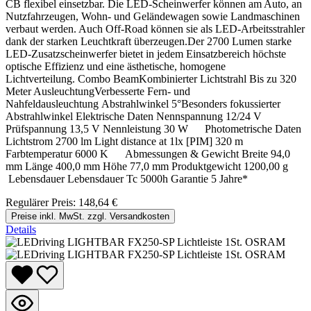
CB flexibel einsetzbar. Die LED-Scheinwerfer können am Auto, an
Nutzfahrzeugen, Wohn- und Geländewagen sowie Landmaschinen
verbaut werden. Auch Off-Road können sie als LED-Arbeitsstrahler
dank der starken Leuchtkraft überzeugen.Der 2700 Lumen starke
LED-Zusatzscheinwerfer bietet in jedem Einsatzbereich höchste
optische Effizienz und eine ästhetische, homogene
Lichtverteilung. Combo BeamKombinierter Lichtstrahl Bis zu 320
Meter AusleuchtungVerbesserte Fern- und
Nahfeldausleuchtung Abstrahlwinkel 5°Besonders fokussierter
Abstrahlwinkel Elektrische Daten Nennspannung 12/24 V
Prüfspannung 13,5 V Nennleistung 30 W Photometrische Daten
Lichtstrom 2700 lm Light distance at 1lx [PIM] 320 m
Farbtemperatur 6000 K Abmessungen & Gewicht Breite 94,0
mm Länge 400,0 mm Höhe 77,0 mm Produktgewicht 1200,00 g
Lebensdauer Lebensdauer Tc 5000h Garantie 5 Jahre*
Regulärer Preis:
148,64 €
Preise inkl. MwSt. zzgl. Versandkosten
Details