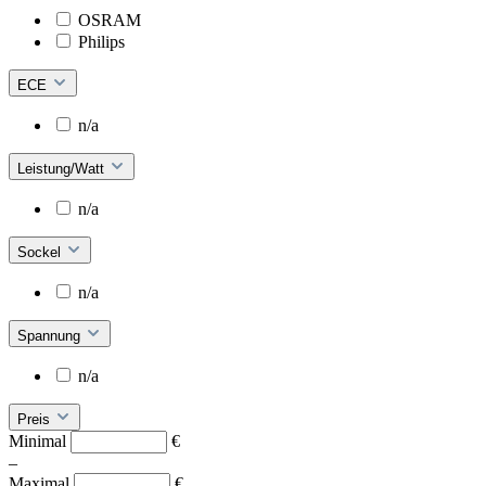
OSRAM
Philips
ECE
n/a
Leistung/Watt
n/a
Sockel
n/a
Spannung
n/a
Preis
Minimal
€
–
Maximal
€